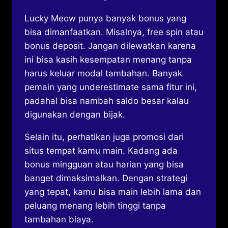
Lucky Meow punya banyak bonus yang
bisa dimanfaatkan. Misalnya, free spin atau
bonus deposit. Jangan dilewatkan karena
ini bisa kasih kesempatan menang tanpa
harus keluar modal tambahan. Banyak
pemain yang underestimate sama fitur ini,
padahal bisa nambah saldo besar kalau
digunakan dengan bijak.
Selain itu, perhatikan juga promosi dari
situs tempat kamu main. Kadang ada
bonus mingguan atau harian yang bisa
banget dimaksimalkan. Dengan strategi
yang tepat, kamu bisa main lebih lama dan
peluang menang lebih tinggi tanpa
tambahan biaya.