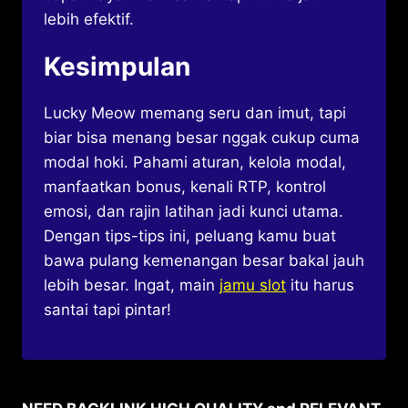
lebih efektif.
Kesimpulan
Lucky Meow memang seru dan imut, tapi
biar bisa menang besar nggak cukup cuma
modal hoki. Pahami aturan, kelola modal,
manfaatkan bonus, kenali RTP, kontrol
emosi, dan rajin latihan jadi kunci utama.
Dengan tips-tips ini, peluang kamu buat
bawa pulang kemenangan besar bakal jauh
lebih besar. Ingat, main
jamu slot
itu harus
santai tapi pintar!