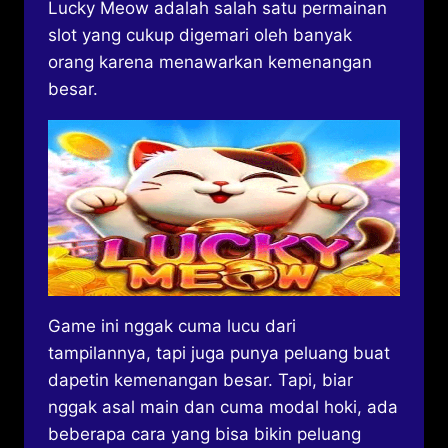
Lucky Meow adalah salah satu permainan
slot yang cukup digemari oleh banyak
orang karena menawarkan kemenangan
besar.
Game ini nggak cuma lucu dari
tampilannya, tapi juga punya peluang buat
dapetin kemenangan besar. Tapi, biar
nggak asal main dan cuma modal hoki, ada
beberapa cara yang bisa bikin peluang