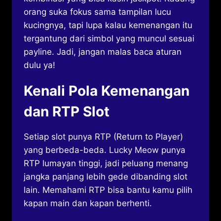
orang suka fokus sama tampilan lucu
kucingnya, tapi lupa kalau kemenangan itu
tergantung dari simbol yang muncul sesuai
payline. Jadi, jangan malas baca aturan
dulu ya!
Kenali Pola Kemenangan
dan RTP Slot
Setiap slot punya RTP (Return to Player)
yang berbeda-beda. Lucky Meow punya
RTP lumayan tinggi, jadi peluang menang
jangka panjang lebih gede dibanding slot
lain. Memahami RTP bisa bantu kamu pilih
kapan main dan kapan berhenti.