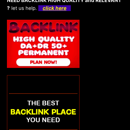
NEED BACKLINK HIGH QUALITY and RELEVANT
?
let us help.
click here