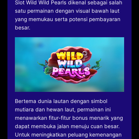
Slot Wild Wild Pearls dikenal sebagai salah
satu permainan dengan visual bawah laut
yang memukau serta potensi pembayaran
besar.
Bertema dunia lautan dengan simbol
mutiara dan hewan laut, permainan ini
menawarkan fitur-fitur bonus menarik yang
dapat membuka jalan menuju cuan besar.
Untuk meningkatkan peluang kemenangan