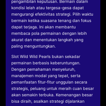
pengambilan keputusan. Bermain dalam
kondisi lelah atau tergesa-gesa dapat
mengurangi efektivitas strategi. Pilih waktu
bermain ketika suasana tenang dan fokus
dapat terjaga. Ini akan membantu
membaca pola permainan dengan lebih
akurat dan menentukan langkah yang
paling menguntungkan.
Slot Wild Wild Pearls bukan sekadar
permainan berbasis keberuntungan.
Dengan pemahaman menyeluruh,
manajemen modal yang tepat, serta
pemanfaatan fitur-fitur unggulan secara
strategis, peluang untuk meraih cuan besar
akan semakin terbuka. Kemenangan besar
bisa diraih, asalkan strategi dijalankan