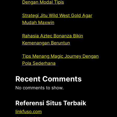
Dengan Modal Tipis
Strategi Jitu Wild West Gold Agar
Mudah Maxwin
Rahasia Aztec Bonanza Bikin
Kemenangan Beruntun
Tips Menang Magic Journey Dengan
Pola Sederhana
Recent Comments
No comments to show.
Referensi Situs Terbaik
linkfuso.com