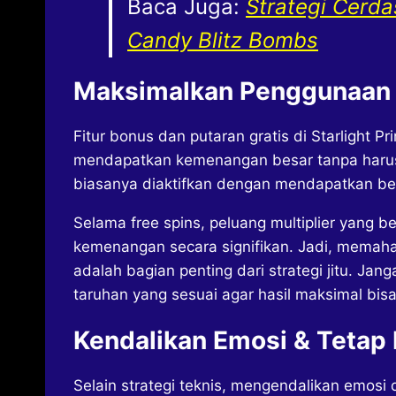
Baca Juga:
Strategi Cerd
Candy Blitz Bombs
Maksimalkan Penggunaan F
Fitur bonus dan putaran gratis di Starlight
mendapatkan kemenangan besar tanpa harus
biasanya diaktifkan dengan mendapatkan beb
Selama free spins, peluang multiplier yang b
kemenangan secara signifikan. Jadi, memah
adalah bagian penting dari strategi jitu. Jan
taruhan yang sesuai agar hasil maksimal bisa 
Kendalikan Emosi & Tetap 
Selain strategi teknis, mengendalikan emosi 