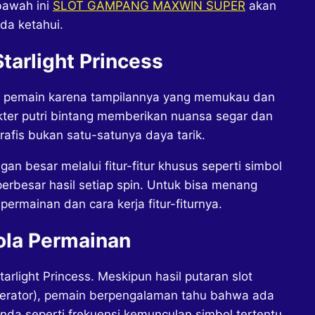
bawah ini
SLOT GAMPANG MAXWIN SUPER
akan
da ketahui.
arlight Princess
nyak pemain karena tampilannya yang memukau dan
kter putri bintang memberikan nuansa segar dan
rafis bukan satu-satunya daya tarik.
 besar melalui fitur-fitur khusus seperti simbol
perbesar hasil setiap spin. Untuk bisa menang
ermainan dan cara kerja fitur-fiturnya.
ola Permainan
tarlight Princess. Meskipun hasil putaran slot
rator), pemain berpengalaman tahu bahwa ada
anda seperti frekuensi kemunculan simbol tertentu