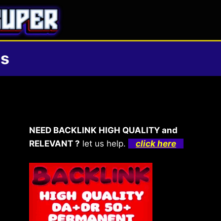
ss
NEED BACKLINK HIGH QUALITY and
RELEVANT ?
let us help.
click here