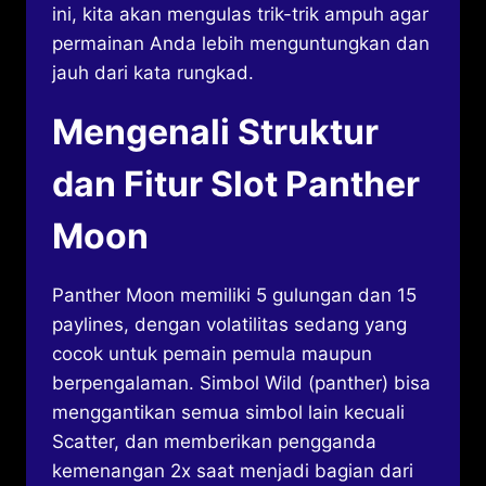
ini, kita akan mengulas trik-trik ampuh agar
permainan Anda lebih menguntungkan dan
jauh dari kata rungkad.
Mengenali Struktur
dan Fitur Slot Panther
Moon
Panther Moon memiliki 5 gulungan dan 15
paylines, dengan volatilitas sedang yang
cocok untuk pemain pemula maupun
berpengalaman. Simbol Wild (panther) bisa
menggantikan semua simbol lain kecuali
Scatter, dan memberikan pengganda
kemenangan 2x saat menjadi bagian dari