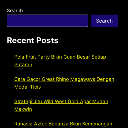
Search
Search
Recent Posts
Pola Fruit Party Bikin Cuan Besar Setiap
Putaran
Cara Gacor Great Rhino Megaways Dengan
Modal Tipis
Strategi Jitu Wild West Gold Agar Mudah
Maxwin
Rahasia Aztec Bonanza Bikin Kemenangan