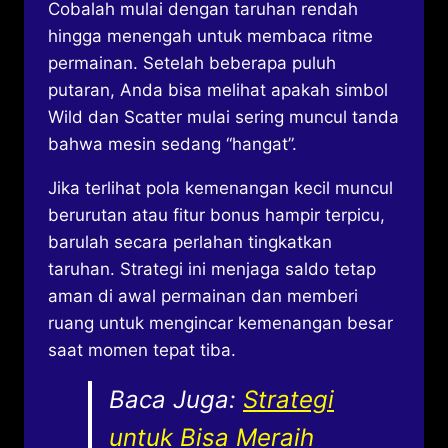
Cobalah mulai dengan taruhan rendah
hingga menengah untuk membaca ritme
permainan. Setelah beberapa puluh
putaran, Anda bisa melihat apakah simbol
Wild dan Scatter mulai sering muncul tanda
bahwa mesin sedang “hangat”.
Jika terlihat pola kemenangan kecil muncul
berurutan atau fitur bonus hampir terpicu,
barulah secara perlahan tingkatkan
taruhan. Strategi ini menjaga saldo tetap
aman di awal permainan dan memberi
ruang untuk mengincar kemenangan besar
saat momen tepat tiba.
Baca Juga:
Strategi
untuk Bisa Meraih