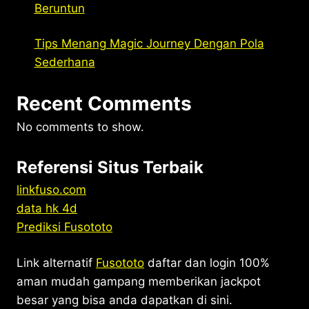
Beruntun
Tips Menang Magic Journey Dengan Pola
Sederhana
Recent Comments
No comments to show.
Referensi Situs Terbaik
linkfuso.com
data hk 4d
Prediksi Fusototo
Link alternatif
Fusototo
daftar dan login 100%
aman mudah gampang memberikan jackpot
besar yang bisa anda dapatkan di sini.