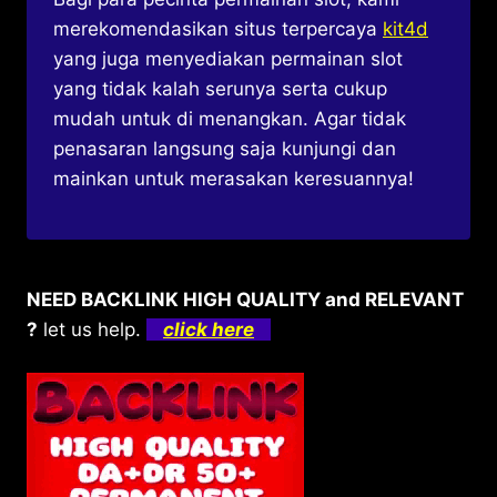
merekomendasikan situs terpercaya
kit4d
yang juga menyediakan permainan slot
yang tidak kalah serunya serta cukup
mudah untuk di menangkan. Agar tidak
penasaran langsung saja kunjungi dan
mainkan untuk merasakan keresuannya!
NEED BACKLINK HIGH QUALITY and RELEVANT
?
let us help.
click here