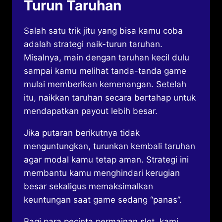
Turun Taruhan
Salah satu trik jitu yang bisa kamu coba
adalah strategi naik-turun taruhan.
Misalnya, main dengan taruhan kecil dulu
sampai kamu melihat tanda-tanda game
mulai memberikan kemenangan. Setelah
itu, naikkan taruhan secara bertahap untuk
mendapatkan payout lebih besar.
Jika putaran berikutnya tidak
menguntungkan, turunkan kembali taruhan
agar modal kamu tetap aman. Strategi ini
membantu kamu menghindari kerugian
besar sekaligus memaksimalkan
keuntungan saat game sedang “panas”.
Bagi para pecinta permainan slot, kami