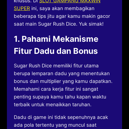
khusus. Di
SLOT GAMPANG MAXWIN
SUPER
ini, saya akan membagikan
beberapa tips jitu agar kamu makin gacor
saat main Sugar Rush Dice. Yuk simak!
1. Pahami Mekanisme
Fitur Dadu dan Bonus
Sugar Rush Dice memiliki fitur utama
berupa lemparan dadu yang menentukan
bonus dan multiplier yang kamu dapatkan.
Memahami cara kerja fitur ini sangat
penting supaya kamu tahu kapan waktu
terbaik untuk menaikkan taruhan.
Dadu di game ini tidak sepenuhnya acak
ada pola tertentu yang muncul saat