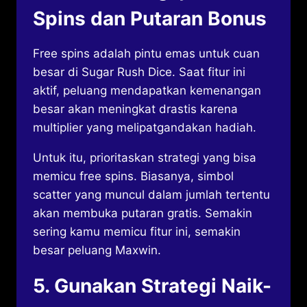
Spins dan Putaran Bonus
Free spins adalah pintu emas untuk cuan
besar di Sugar Rush Dice. Saat fitur ini
aktif, peluang mendapatkan kemenangan
besar akan meningkat drastis karena
multiplier yang melipatgandakan hadiah.
Untuk itu, prioritaskan strategi yang bisa
memicu free spins. Biasanya, simbol
scatter yang muncul dalam jumlah tertentu
akan membuka putaran gratis. Semakin
sering kamu memicu fitur ini, semakin
besar peluang Maxwin.
5. Gunakan Strategi Naik-