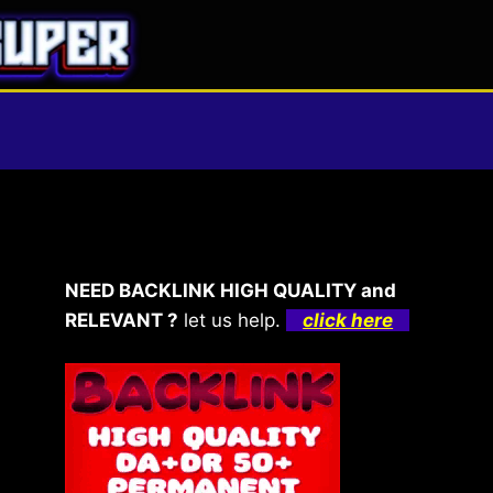
NEED BACKLINK HIGH QUALITY and
RELEVANT ?
let us help.
click here