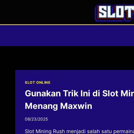
Skip
to
content
SLOT ONLINE
Gunakan Trik Ini di Slot M
Menang Maxwin
08/23/2025
Slot Mining Rush menjadi salah satu perm