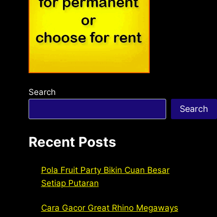
Search
Search
Recent Posts
Pola Fruit Party Bikin Cuan Besar
Setiap Putaran
Cara Gacor Great Rhino Megaways