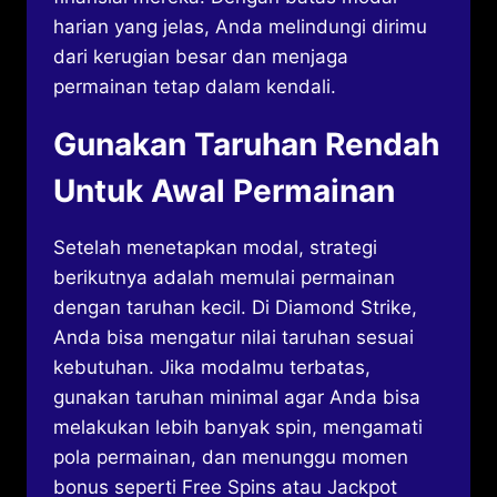
harian yang jelas, Anda melindungi dirimu
dari kerugian besar dan menjaga
permainan tetap dalam kendali.
Gunakan Taruhan Rendah
Untuk Awal Permainan
Setelah menetapkan modal, strategi
berikutnya adalah memulai permainan
dengan taruhan kecil. Di Diamond Strike,
Anda bisa mengatur nilai taruhan sesuai
kebutuhan. Jika modalmu terbatas,
gunakan taruhan minimal agar Anda bisa
melakukan lebih banyak spin, mengamati
pola permainan, dan menunggu momen
bonus seperti Free Spins atau Jackpot