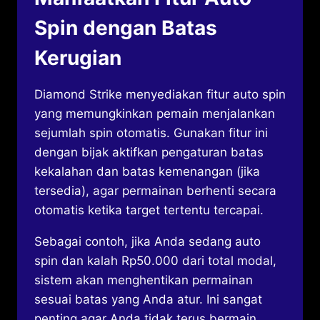
Spin dengan Batas
Kerugian
Diamond Strike menyediakan fitur auto spin
yang memungkinkan pemain menjalankan
sejumlah spin otomatis. Gunakan fitur ini
dengan bijak aktifkan pengaturan batas
kekalahan dan batas kemenangan (jika
tersedia), agar permainan berhenti secara
otomatis ketika target tertentu tercapai.
Sebagai contoh, jika Anda sedang auto
spin dan kalah Rp50.000 dari total modal,
sistem akan menghentikan permainan
sesuai batas yang Anda atur. Ini sangat
penting agar Anda tidak terus bermain