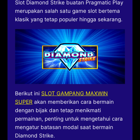
Slot Diamond Strike buatan Pragmatic Play
merupakan salah satu game slot bertema
klasik yang tetap populer hingga sekarang.
Berikut ini
SLOT GAMPANG MAXWIN
SUPER
akan memberikan cara bermain
dengan bijak dan tetap menikmati
permainan, penting untuk mengetahui cara
mengatur batasan modal saat bermain
Diamond Strike.