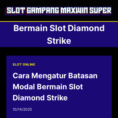
Skip
to
content
Bermain Slot Diamond
Strike
SLOT ONLINE
Cara Mengatur Batasan
Modal Bermain Slot
Diamond Strike
10/14/2025