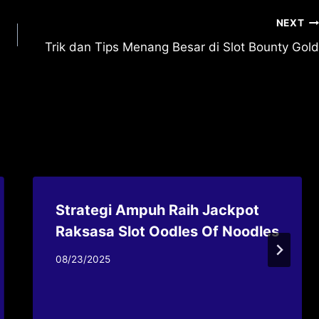
NEXT
Trik dan Tips Menang Besar di Slot Bounty Gold
Strategi Ampuh Raih Jackpot
Raksasa Slot Oodles Of Noodles
08/23/2025