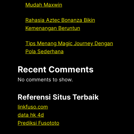
Mudah Maxwin
Rahasia Aztec Bonanza Bikin
Kemenangan Beruntun
Tips Menang Magic Journey Dengan
Pola Sederhana
Recent Comments
No comments to show.
Referensi Situs Terbaik
linkfuso.com
data hk 4d
Prediksi Fusototo