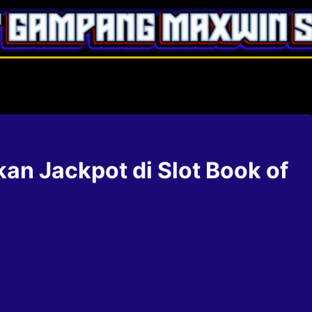
kan Jackpot di Slot Book of