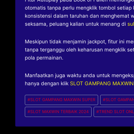
otomatis tanpa perlu mengklik tombol setiap 
konsistensi dalam taruhan dan menghemat wa
seksama, peluang kalian untuk menang di
su
Meskipun tidak menjamin jackpot, fitur ini 
tanpa terganggu oleh keharusan mengklik se
pola permainan.
Manfaatkan juga waktu anda untuk mengeksplo
hanya dengan klik
SLOT GAMPANG MAXWIN
Post
#
SLOT GAMPANG MAXWIN SUPER
#
SLOT GAMPA
Tags:
#
SLOT MAXWIN TERBAIK 2024
#
TREND SLOT ONL