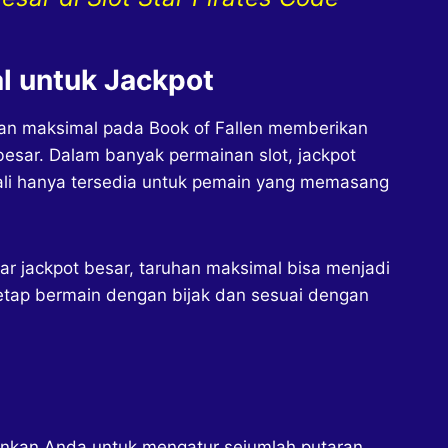
l untuk Jackpot
ruhan maksimal pada Book of Fallen memberikan
esar. Dalam banyak permainan slot, jackpot
kali hanya tersedia untuk pemain yang memasang
jar jackpot besar, taruhan maksimal bisa menjadi
etap bermain dengan bijak dan sesuai dengan
inkan Anda untuk mengatur sejumlah putaran