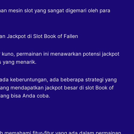
nan mesin slot yang sangat digemari oleh para
 kuno, permainan ini menawarkan potensi jackpot
s yang menarik.
ada keberuntungan, ada beberapa strategi yang
ang mendapatkan jackpot besar di slot Book of
 yang bisa Anda coba.
h memahami fitur-fitur yang ada dalam permainan.