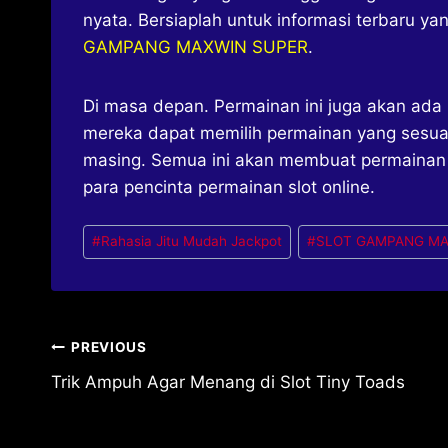
nyata. Bersiaplah untuk informasi terbaru y
GAMPANG MAXWIN SUPER
.
Di masa depan. Permainan ini juga akan ada 
mereka dapat memilih permainan yang sesua
masing. Semua ini akan membuat permainan
para pencinta permainan slot online.
Post
#
Rahasia Jitu Mudah Jackpot
#
SLOT GAMPANG MA
Tags:
Post
PREVIOUS
Trik Ampuh Agar Menang di Slot Tiny Toads
navigation