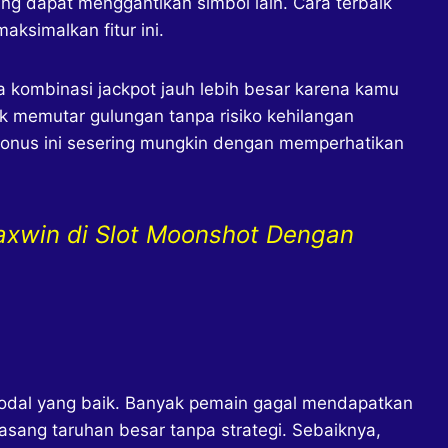
yang dapat menggantikan simbol lain. Cara terbaik
ksimalkan fitur ini.
ya kombinasi jackpot jauh lebih besar karena kamu
 memutar gulungan tanpa risiko kehilangan
 bonus ini sesering mungkin dengan memperhatikan
xwin di Slot Moonshot Dengan
modal yang baik. Banyak pemain gagal mendapatkan
asang taruhan besar tanpa strategi. Sebaiknya,