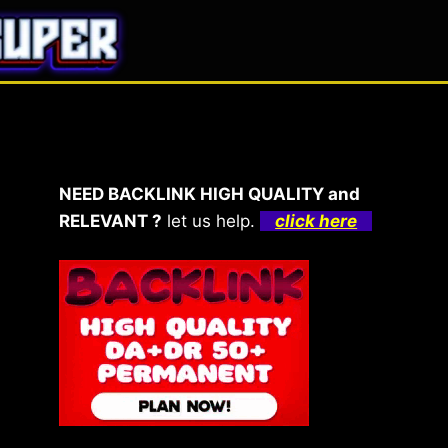
NEED BACKLINK HIGH QUALITY and
RELEVANT ?
let us help.
click here