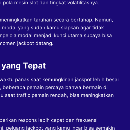
pola mesin slot dan tingkat volatilitasnya.
 meningkatkan taruhan secara bertahap. Namun,
as modal yang sudah kamu siapkan agar tidak
engelola modal menjadi kunci utama supaya bisa
momen jackpot datang.
t yang Tepat
n waktu panas saat kemungkinan jackpot lebih besar
0%, beberapa pemain percaya bahwa bermain di
au saat traffic pemain rendah, bisa meningkatkan
berikan respons lebih cepat dan frekuensi
ni, peluang jackpot yang kamu incar bisa semakin