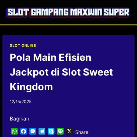
Skip
to
content
SLOT ONLINE
Pola Main Efisien
Jackpot di Slot Sweet
Kingdom
By
12/15/2025
admin365
Bagikan
W
F
M
T
S
L
X
Share