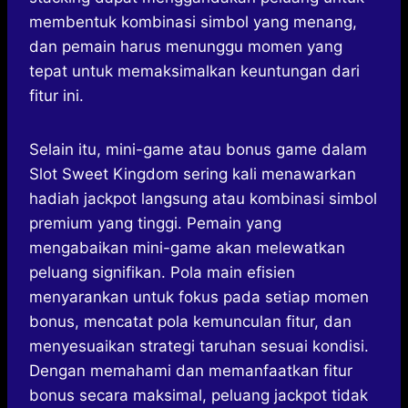
membentuk kombinasi simbol yang menang,
dan pemain harus menunggu momen yang
tepat untuk memaksimalkan keuntungan dari
fitur ini.
Selain itu, mini-game atau bonus game dalam
Slot Sweet Kingdom sering kali menawarkan
hadiah jackpot langsung atau kombinasi simbol
premium yang tinggi. Pemain yang
mengabaikan mini-game akan melewatkan
peluang signifikan. Pola main efisien
menyarankan untuk fokus pada setiap momen
bonus, mencatat pola kemunculan fitur, dan
menyesuaikan strategi taruhan sesuai kondisi.
Dengan memahami dan memanfaatkan fitur
bonus secara maksimal, peluang jackpot tidak