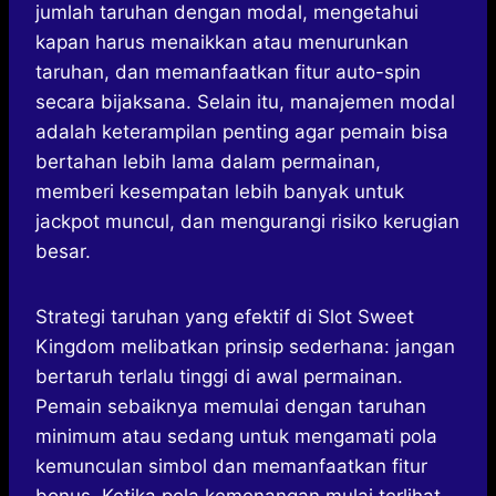
jumlah taruhan dengan modal, mengetahui
kapan harus menaikkan atau menurunkan
taruhan, dan memanfaatkan fitur auto-spin
secara bijaksana. Selain itu, manajemen modal
adalah keterampilan penting agar pemain bisa
bertahan lebih lama dalam permainan,
memberi kesempatan lebih banyak untuk
jackpot muncul, dan mengurangi risiko kerugian
besar.
Strategi taruhan yang efektif di Slot Sweet
Kingdom melibatkan prinsip sederhana: jangan
bertaruh terlalu tinggi di awal permainan.
Pemain sebaiknya memulai dengan taruhan
minimum atau sedang untuk mengamati pola
kemunculan simbol dan memanfaatkan fitur