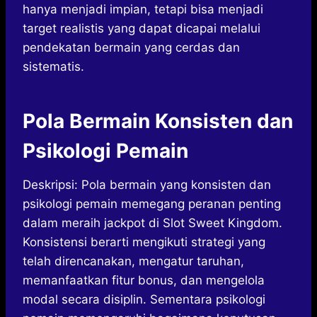
hanya menjadi impian, tetapi bisa menjadi
target realistis yang dapat dicapai melalui
pendekatan bermain yang cerdas dan
sistematis.
Pola Bermain Konsisten dan
Psikologi Pemain
Deskripsi: Pola bermain yang konsisten dan
psikologi pemain memegang peranan penting
dalam meraih jackpot di Slot Sweet Kingdom.
Konsistensi berarti mengikuti strategi yang
telah direncanakan, mengatur taruhan,
memanfaatkan fitur bonus, dan mengelola
modal secara disiplin. Sementara psikologi