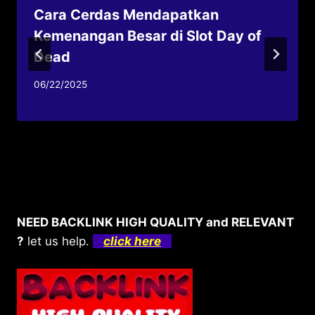
Cara Cerdas Mendapatkan
Kemenangan Besar di Slot Day of
Dead
06/22/2025
NEED BACKLINK HIGH QUALITY and RELEVANT
?
let us help.
click here