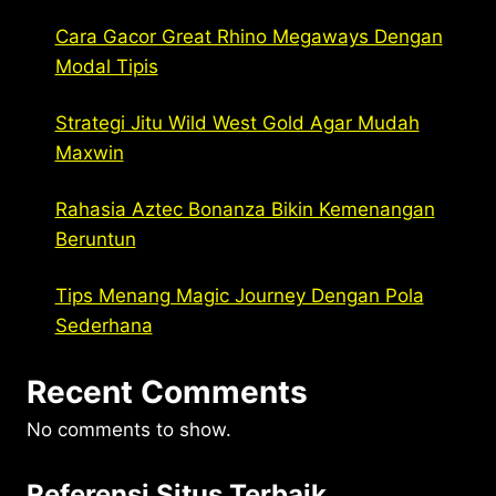
Cara Gacor Great Rhino Megaways Dengan
Modal Tipis
Strategi Jitu Wild West Gold Agar Mudah
Maxwin
Rahasia Aztec Bonanza Bikin Kemenangan
Beruntun
Tips Menang Magic Journey Dengan Pola
Sederhana
Recent Comments
No comments to show.
Referensi Situs Terbaik