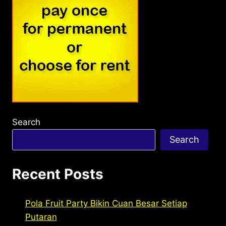
Search
Search
Recent Posts
Pola Fruit Party Bikin Cuan Besar Setiap
Putaran