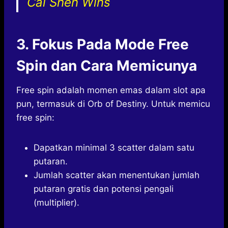
Cai Shen Wins
3. Fokus Pada Mode Free
Spin dan Cara Memicunya
Free spin adalah momen emas dalam slot apa
pun, termasuk di Orb of Destiny. Untuk memicu
free spin:
Dapatkan minimal 3 scatter dalam satu
putaran.
Jumlah scatter akan menentukan jumlah
putaran gratis dan potensi pengali
(multiplier).