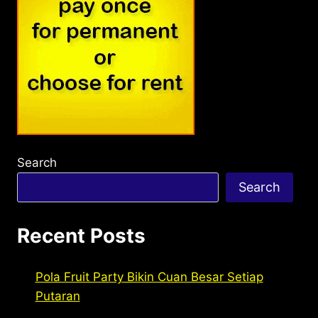
Search
Search
Recent Posts
Pola Fruit Party Bikin Cuan Besar Setiap
Putaran