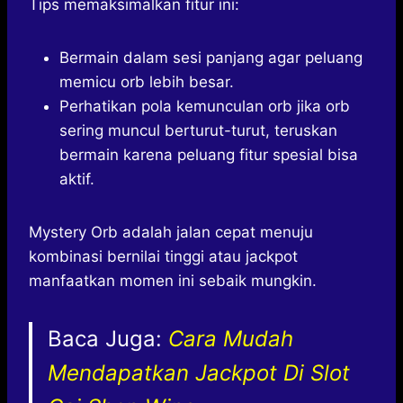
Tips memaksimalkan fitur ini:
Bermain dalam sesi panjang agar peluang
memicu orb lebih besar.
Perhatikan pola kemunculan orb jika orb
sering muncul berturut-turut, teruskan
bermain karena peluang fitur spesial bisa
aktif.
Mystery Orb adalah jalan cepat menuju
kombinasi bernilai tinggi atau jackpot
manfaatkan momen ini sebaik mungkin.
Baca Juga:
Cara Mudah
Mendapatkan Jackpot Di Slot