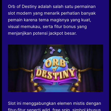
h
a
e
e
k
i
a
c
s
l
y
n
Orb of Destiny adalah salah satu permainan
t
e
s
e
p
e
slot modern yang menarik perhatian banyak
s
b
e
g
e
pemain karena tema magisnya yang kuat,
A
o
n
r
visual memukau, serta fitur bonus yang
p
o
g
a
menjanjikan potensi jackpot besar.
p
k
e
m
r
Slot ini menggabungkan elemen mistis dengan
fitur-fitur seperti wild, free spin, simbol khusus,