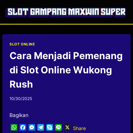
Skip
to
content
SLOT ONLINE
Cara Menjadi Pemenang
di Slot Online Wukong
Rush
By
10/30/2025
admin365
Bagikan
W
F
M
T
S
L
X
Share