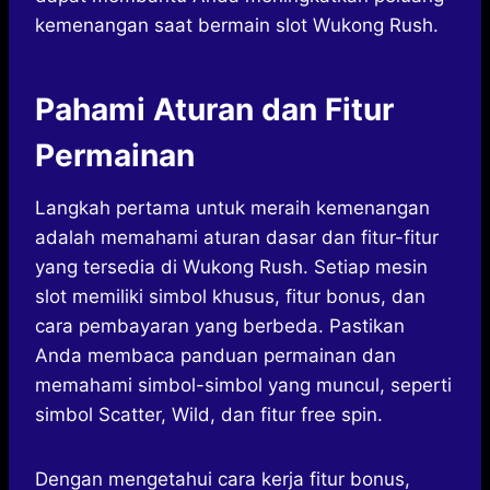
kemenangan saat bermain slot Wukong Rush.
Pahami Aturan dan Fitur
Permainan
Langkah pertama untuk meraih kemenangan
adalah memahami aturan dasar dan fitur-fitur
yang tersedia di Wukong Rush. Setiap mesin
slot memiliki simbol khusus, fitur bonus, dan
cara pembayaran yang berbeda. Pastikan
Anda membaca panduan permainan dan
memahami simbol-simbol yang muncul, seperti
simbol Scatter, Wild, dan fitur free spin.
Dengan mengetahui cara kerja fitur bonus,