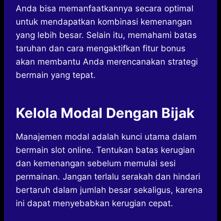
Anda bisa memanfaatkannya secara optimal
untuk mendapatkan kombinasi kemenangan
yang lebih besar. Selain itu, memahami batas
taruhan dan cara mengaktifkan fitur bonus
akan membantu Anda merencanakan strategi
bermain yang tepat.
Kelola Modal Dengan Bijak
Manajemen modal adalah kunci utama dalam
bermain slot online. Tentukan batas kerugian
dan kemenangan sebelum memulai sesi
permainan. Jangan terlalu serakah dan hindari
bertaruh dalam jumlah besar sekaligus, karena
ini dapat menyebabkan kerugian cepat.