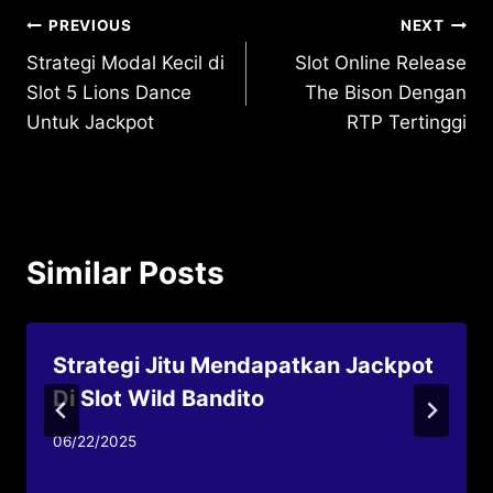
Post
PREVIOUS
NEXT
Strategi Modal Kecil di
Slot Online Release
navigation
Slot 5 Lions Dance
The Bison Dengan
Untuk Jackpot
RTP Tertinggi
Similar Posts
Strategi Jitu Mendapatkan Jackpot
Di Slot Wild Bandito
06/22/2025