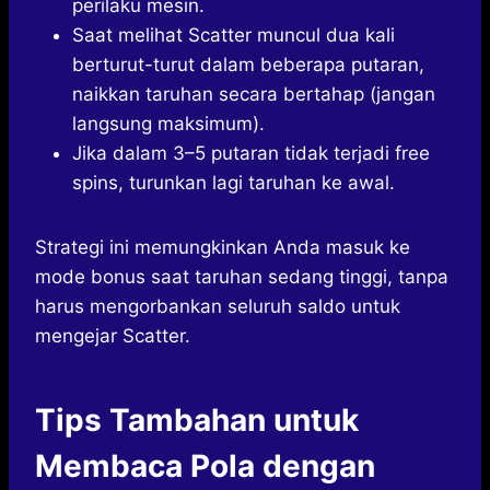
perilaku mesin.
Saat melihat Scatter muncul dua kali
berturut-turut dalam beberapa putaran,
naikkan taruhan secara bertahap (jangan
langsung maksimum).
Jika dalam 3–5 putaran tidak terjadi free
spins, turunkan lagi taruhan ke awal.
Strategi ini memungkinkan Anda masuk ke
mode bonus saat taruhan sedang tinggi, tanpa
harus mengorbankan seluruh saldo untuk
mengejar Scatter.
Tips Tambahan untuk
Membaca Pola dengan