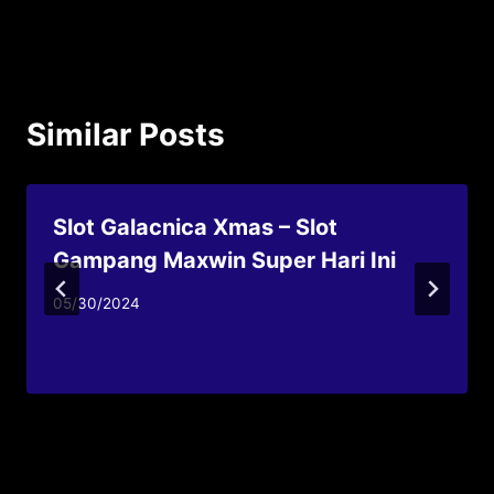
Similar Posts
Slot Galacnica Xmas – Slot
Gampang Maxwin Super Hari Ini
05/30/2024