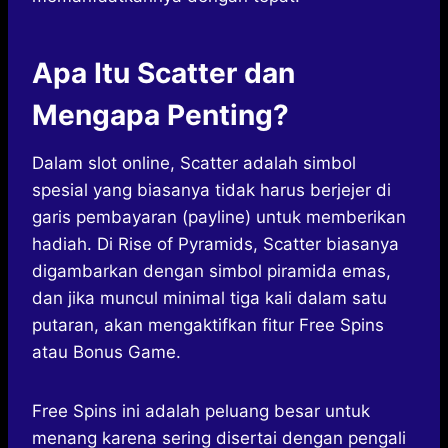
Apa Itu Scatter dan
Mengapa Penting?
Dalam slot online, Scatter adalah simbol
spesial yang biasanya tidak harus berjejer di
garis pembayaran (payline) untuk memberikan
hadiah. Di Rise of Pyramids, Scatter biasanya
digambarkan dengan simbol piramida emas,
dan jika muncul minimal tiga kali dalam satu
putaran, akan mengaktifkan fitur Free Spins
atau Bonus Game.
Free Spins ini adalah peluang besar untuk
menang karena sering disertai dengan pengali