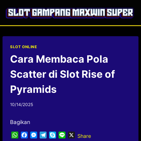
Skip
to
content
SLOT ONLINE
Cara Membaca Pola
Scatter di Slot Rise of
Pyramids
By
10/14/2025
admin365
Bagikan
W
F
M
T
S
L
X
Share