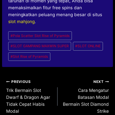
taruhan di momen yang tepat, Anda bisa
memaksimalkan fitur free spins dan
meningkatkan peluang menang besar di situs
slot
mahjong
.
Post
#
Pola Scatter Slot Rise of Pyramids
Tags:
#
SLOT GAMPANG MAXWIN SUPER
#
SLOT ONLINE
#
Slot Rise of Pyramids
Post
PREVIOUS
NEXT
Trik Bermain Slot
Cara Mengatur
navigation
Dwarf & Dragon Agar
Batasan Modal
Tidak Cepat Habis
Bermain Slot Diamond
Modal
Strike