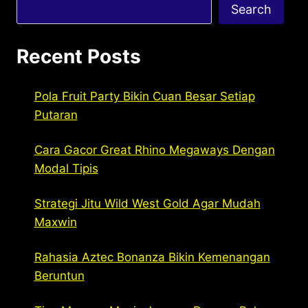
Search
Recent Posts
Pola Fruit Party Bikin Cuan Besar Setiap
Putaran
Cara Gacor Great Rhino Megaways Dengan
Modal Tipis
Strategi Jitu Wild West Gold Agar Mudah
Maxwin
Rahasia Aztec Bonanza Bikin Kemenangan
Beruntun