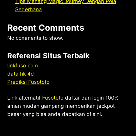
Tips Menang Magic Journey Dengan Pola
Sederhana
Recent Comments
No comments to show.
Referensi Situs Terbaik
linkfuso.com
data hk 4d
Prediksi Fusototo
Link alternatif
Fusototo
daftar dan login 100%
aman mudah gampang memberikan jackpot
besar yang bisa anda dapatkan di sini.