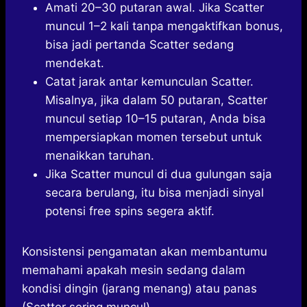
Amati 20–30 putaran awal. Jika Scatter
muncul 1–2 kali tanpa mengaktifkan bonus,
bisa jadi pertanda Scatter sedang
mendekat.
Catat jarak antar kemunculan Scatter.
Misalnya, jika dalam 50 putaran, Scatter
muncul setiap 10–15 putaran, Anda bisa
mempersiapkan momen tersebut untuk
menaikkan taruhan.
Jika Scatter muncul di dua gulungan saja
secara berulang, itu bisa menjadi sinyal
potensi free spins segera aktif.
Konsistensi pengamatan akan membantumu
memahami apakah mesin sedang dalam
kondisi dingin (jarang menang) atau panas