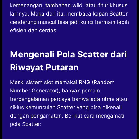
kemenangan, tambahan wild, atau fitur khusus
lainnya. Maka dari itu, membaca kapan Scatter
cenderung muncul bisa jadi kunci bermain lebih
efisien dan cerdas.
Mengenali Pola Scatter dari
Riwayat Putaran
Meski sistem slot memakai RNG (Random
Number Generator), banyak pemain
berpengalaman percaya bahwa ada ritme atau
siklus kemunculan Scatter yang bisa dikenali
dengan pengamatan. Berikut cara mengamati
pola Scatter: