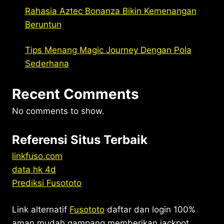
Rahasia Aztec Bonanza Bikin Kemenangan
Beruntun
Tips Menang Magic Journey Dengan Pola
Sederhana
Recent Comments
No comments to show.
Referensi Situs Terbaik
linkfuso.com
data hk 4d
Prediksi Fusototo
Link alternatif
Fusototo
daftar dan login 100%
aman mudah gampang memberikan jackpot