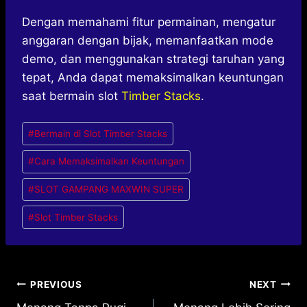
Dengan memahami fitur permainan, mengatur
anggaran dengan bijak, memanfaatkan mode
demo, dan menggunakan strategi taruhan yang
tepat, Anda dapat memaksimalkan keuntungan
saat bermain slot
Timber Stacks
.
Post
#
Bermain di Slot Timber Stacks
Tags:
#
Cara Memaksimalkan Keuntungan
#
SLOT GAMPANG MAXWIN SUPER
#
Slot Timber Stacks
Post
PREVIOUS
NEXT