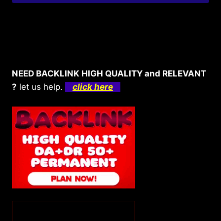
NEED BACKLINK HIGH QUALITY and RELEVANT
?
let us help.
click here