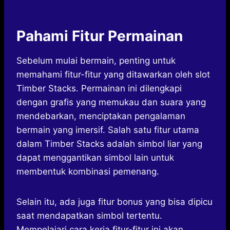
Pahami Fitur Permainan
Sebelum mulai bermain, penting untuk
memahami fitur-fitur yang ditawarkan oleh slot
Timber Stacks. Permainan ini dilengkapi
dengan grafis yang memukau dan suara yang
mendebarkan, menciptakan pengalaman
bermain yang imersif. Salah satu fitur utama
dalam Timber Stacks adalah simbol liar yang
dapat menggantikan simbol lain untuk
membentuk kombinasi pemenang.
Selain itu, ada juga fitur bonus yang bisa dipicu
saat mendapatkan simbol tertentu.
Mempelajari cara kerja fitur-fitur ini akan