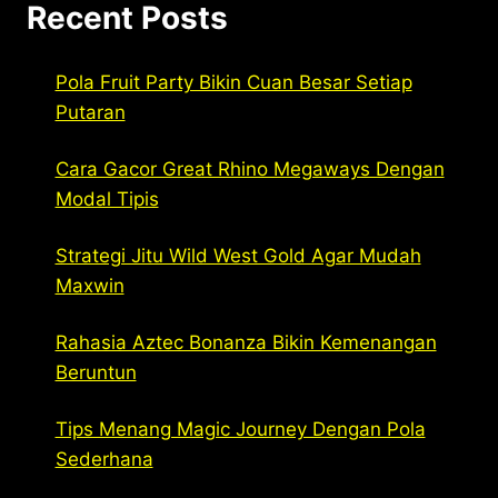
Recent Posts
Pola Fruit Party Bikin Cuan Besar Setiap
Putaran
Cara Gacor Great Rhino Megaways Dengan
Modal Tipis
Strategi Jitu Wild West Gold Agar Mudah
Maxwin
Rahasia Aztec Bonanza Bikin Kemenangan
Beruntun
Tips Menang Magic Journey Dengan Pola
Sederhana