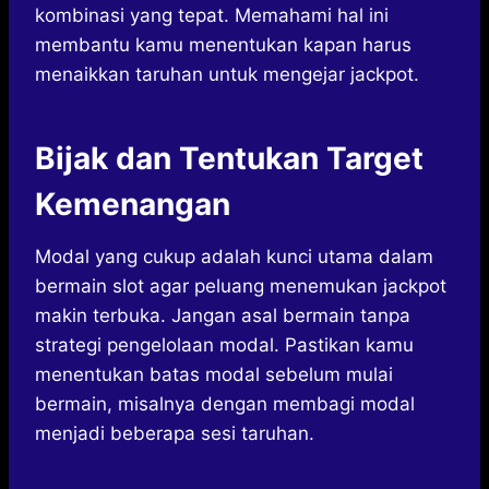
kombinasi yang tepat. Memahami hal ini
membantu kamu menentukan kapan harus
menaikkan taruhan untuk mengejar jackpot.
Bijak dan Tentukan Target
Kemenangan
Modal yang cukup adalah kunci utama dalam
bermain slot agar peluang menemukan jackpot
makin terbuka. Jangan asal bermain tanpa
strategi pengelolaan modal. Pastikan kamu
menentukan batas modal sebelum mulai
bermain, misalnya dengan membagi modal
menjadi beberapa sesi taruhan.