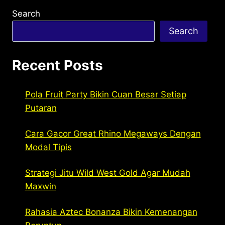
Search
Search
Recent Posts
Pola Fruit Party Bikin Cuan Besar Setiap
Putaran
Cara Gacor Great Rhino Megaways Dengan
Modal Tipis
Strategi Jitu Wild West Gold Agar Mudah
Maxwin
Rahasia Aztec Bonanza Bikin Kemenangan