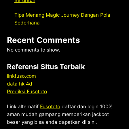
Beruntun
Tips Menang Magic Journey Dengan Pola
Sederhana
Recent Comments
No comments to show.
Referensi Situs Terbaik
linkfuso.com
data hk 4d
Prediksi Fusototo
Link alternatif
Fusototo
daftar dan login 100%
aman mudah gampang memberikan jackpot
besar yang bisa anda dapatkan di sini.