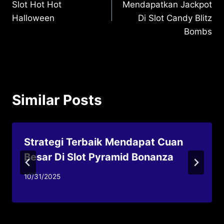
Slot Hot Hot
Mendapatkan Jackpot
Halloween
Di Slot Candy Blitz
Bombs
Similar Posts
Strategi Terbaik Mendapat Cuan
Besar Di Slot Pyramid Bonanza
10/31/2025